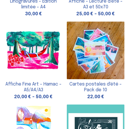
Linogravures - Édition
Affiche - Lecture d'été -
limitée - A4
A3 et 50x70
30,00
€
25,00
€
-
50,00
€
Affiche Fine Art - Hamac -
Cartes postales d'été -
A5/A4/A3
Pack de 10
20,00
€
-
50,00
€
22,00
€